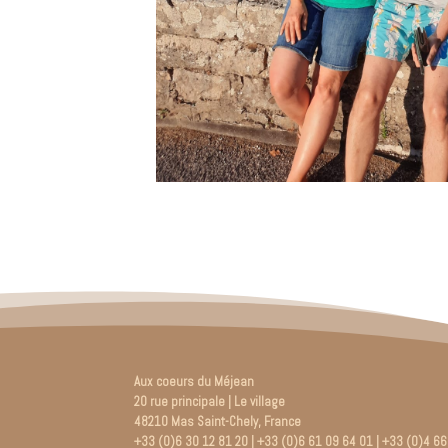
Aux coeurs du Méjean
20 rue principale | Le village
48210 Mas Saint-Chely, France
+33 (0)6 30 12 81 20 | +33 (0)6 61 09 64 01 | +33 (0)4 6