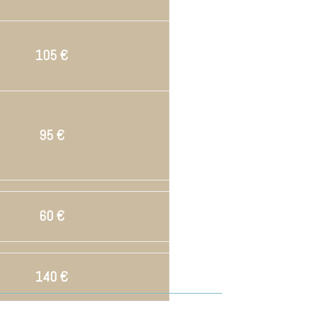
105 €
95 €
60 €
140 €