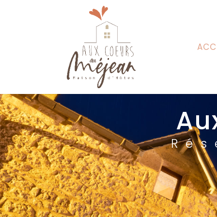
ACC
Au
Rés