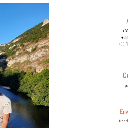
+33
+33 
+33 (
C
p
Env
franc