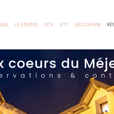
UEIL
LE STUDIO
2CV
VTT
DÉCOUVRIR
RÉ
x coeurs du Méj
ervations & con