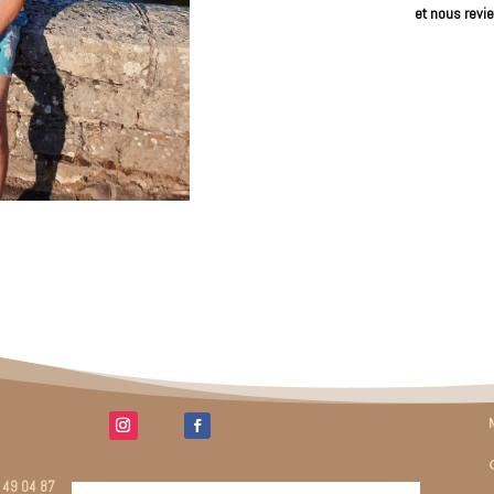
et nous revi
6 49 04 87