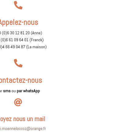

Appelez-nous
 (0)6 30 12 81 20 (Anne)
(0)6 61 09 64 01 (Franck)
0)4 66 49 04 87 (La maison)

ontactez-nous
ar
sms
ou
par
whatsApp

oyez nous un mail
k.moenneloccoz@orange.fr